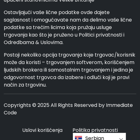
Ostavljajući vaše lične podatke ovde dajete
saglasnost i omogućavate nam da delimo vaše lične
podatke sa trećim licima koja pružaju usluge
trgovanja kao što je pruženo u Politici privatnosti i
Odredbama & Uslovima.
Postoji nekoliko opcija trgovanja koje trgovac/korisnik
može da koristi – trgovanjem softverom, korišćenjem
ljudskih brokera ili samostalnim trgovanjem i jedina je
odgovornost trgovca da izabere i odluči koji je pravi
način za trgovinu.
Copyrights © 2025 All Rights Reserved by Immediate
Code
Uslovi korišćenja
Politika privatnosti
Serbian