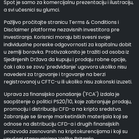
Spot je samo za komercijalnu prezentaciju i ilustraciju,
a svi učesnici su glumci.
Pažljivo pročitajte stranicu Terms & Conditions i
Disclaimer platforme nezavisnih investitora pre
investiranja. Korisnici moraju biti svesni svoje
individualne poreske odgovornosti za kapitalnu dobit
u zemlji boravka. Protivzakonito je tražiti od osoba iz
Sjedinjenih Država da kupuju i prodaju robne opcije,
čak i ako se zovu 'predviđanje' ugovora ukoliko nisu
navedeni za trgovanje i trgovanje na berzi
registrovanoj u CFTC-u ili ukoliko nisu zakonski izuzeti.
Uprava za finansijsko ponašanje ('FCA') izdala je
saopštenje o politici PS20/10, koje zabranjuje prodaju,
promociju i distribuciju CFD-a na kripto sredstva.
Zabranjuje se širenje marketinških materijala koji se
odnose na distribuciju CFD-a i drugih finansijskih
proizvoda zasnovanih na kriptokurencijama i koji su
upućeni stanovnicima Velike Britanije