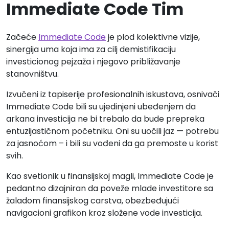
Immediate Code Tim
Začeće
Immediate Code
je plod kolektivne vizije,
sinergija uma koja ima za cilj demistifikaciju
investicionog pejzaža i njegovo približavanje
stanovništvu.
Izvučeni iz tapiserije profesionalnih iskustava, osnivači
Immediate Code bili su ujedinjeni ubeđenjem da
arkana investicija ne bi trebalo da bude prepreka
entuzijastičnom početniku. Oni su uočili jaz — potrebu
za jasnoćom – i bili su vođeni da ga premoste u korist
svih.
Kao svetionik u finansijskoj magli, Immediate Code je
pedantno dizajniran da poveže mlade investitore sa
žaladom finansijskog carstva, obezbeđujući
navigacioni grafikon kroz složene vode investicija.