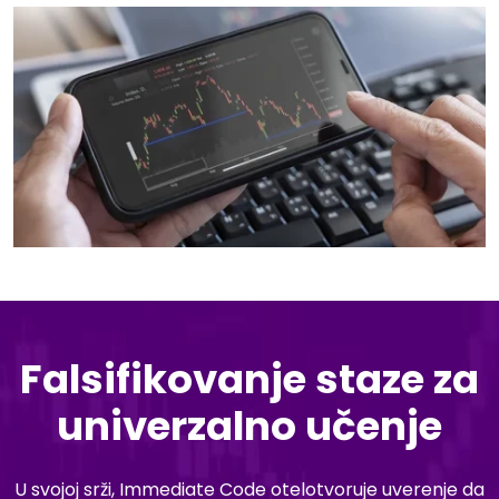
Falsifikovanje staze za
univerzalno učenje
U svojoj srži, Immediate Code otelotvoruje uverenje da