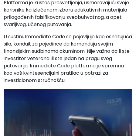
Platforma je kustos prosvetljenja, usmeravajući svoje
korisnike ka izlečenom izboru edukativnih materijala
prilagođenih falsifikovanju sveobuhvatnog, a opet
svarljivog, učenog putovanja.
U suštini, Immediate Code se pojavljuje kao osnažujuća
sila, konduit za pojedince da komanduju svojim
finansijskim sudbinama akuminom. Nije važno da li ste
investitor veterana ili ste jedan na pragu svog
putovanja; Immediate Code platforma je spremna
kao vaš kvintesencijalni pratilac u potrazi za
investicionom stručnošću.