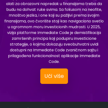
alati za obrazovni napredak u finansijama treba da
budu na dohvat ruke svima. Sa fokusom na neofite,
mnoštvo jezika, i one koji su pažljivi prema svojim
finansijama, ovo čvorište stoji kao navigaciono svetlo
u ogromnom moru investicionih mudrosti. U 2025,
vizija platforme Immediate Code je demistifikacija
zamršenih principa koji podupiru investicione
strategije, o kojima dokazuju sveobuhvatni uvidi
dostupni na Immediate Code zvaničnom sajtu i
prilagođena funkcionalnost aplikacije Immediate
Code.
Uči više