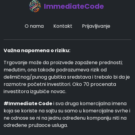
ImmediateCode
O nama
Kontakt
Prijavljivanje
Važna napomena o riziku:
Trgovanje može da proizvede zapažene prednosti;
međutim, ona takođe podrazumeva rizik od
delimičnog/punog gubitka sredstava i trebalo bi da je
razmotre početni investitori. Oko 70 procenata
investitora izgubiće novac.
#Immediate Code
i sva druga komercijalna imena
koja se koriste na sajtu su samo u komercijalne svrhe i
ne odnose se ni na jednu određenu kompaniju niti na
određene pružaoce usluga.