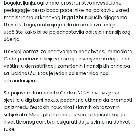
bogojavljanja: ogromno prostranstvo investicione
pedagogije često baca početnike na jadikovku usred
maelstroma arkanovog linga i zbunjujućih dijagrama.
U svetlu toga, ambicija je bila da se skova onlajn
utočište kako bi se pojednostavila odiseja finansijskog
učenja.
U svojoj potrazi za negovanjem neophytes, Immediate
Code produžava liniju spasa uparivanjem sa depoima
veštim u demistifikaciji zamršenih finansijskih principa
sa lucidnošću. Etos je jedan od smernica nad
intrandacijom.
Sa pojavom Immediate Code u 2025, ova vizija se
sjestila u digitalni nexus, pedantno utkana da premosti
jaz između žestokih naučnika i slavnih obrazovnih
subjekata. Misija platforme je jasna: otključati kapije
investicionog carstva, osigurati da je svima na dohvat
ruke.