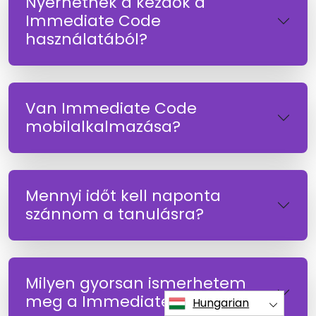
Nyerhetnek a kezdők a
Immediate Code
használatából?
Van Immediate Code
mobilalkalmazása?
Mennyi időt kell naponta
szánnom a tanulásra?
Milyen gyorsan ismerhetem
meg a Immediate Code-t?
Hungarian