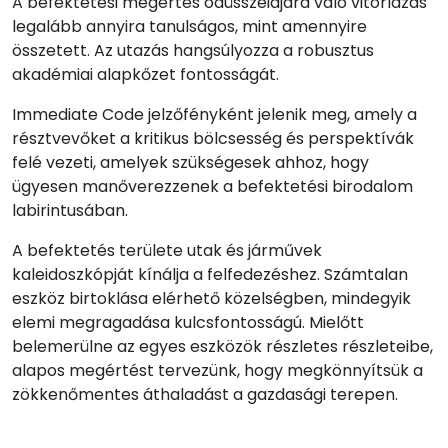
A befektetési megértés odüsszeiájára való vitorlázás
legalább annyira tanulságos, mint amennyire
összetett. Az utazás hangsúlyozza a robusztus
akadémiai alapkőzet fontosságát.
Immediate Code jelzőfényként jelenik meg, amely a
résztvevőket a kritikus bölcsesség és perspektívák
felé vezeti, amelyek szükségesek ahhoz, hogy
ügyesen manőverezzenek a befektetési birodalom
labirintusában.
A befektetés területe utak és járművek
kaleidoszkópját kínálja a felfedezéshez. Számtalan
eszköz birtoklása elérhető közelségben, mindegyik
elemi megragadása kulcsfontosságú. Mielőtt
belemerülne az egyes eszközök részletes részleteibe,
alapos megértést tervezünk, hogy megkönnyítsük a
zökkenőmentes áthaladást a gazdasági terepen.