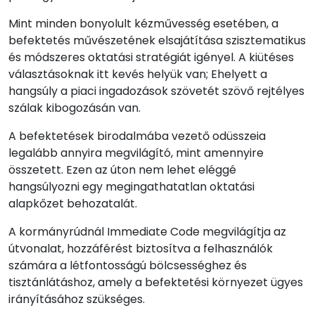
Mint minden bonyolult kézművesség esetében, a
befektetés művészetének elsajátítása szisztematikus
és módszeres oktatási stratégiát igényel. A kiütéses
választásoknak itt kevés helyük van; Ehelyett a
hangsúly a piaci ingadozások szövetét szövő rejtélyes
szálak kibogozásán van.
A befektetések birodalmába vezető odüsszeia
legalább annyira megvilágító, mint amennyire
összetett. Ezen az úton nem lehet eléggé
hangsúlyozni egy megingathatatlan oktatási
alapkőzet behozatalát.
A kormányrúdnál Immediate Code megvilágítja az
útvonalat, hozzáférést biztosítva a felhasználók
számára a létfontosságú bölcsességhez és
tisztánlátáshoz, amely a befektetési környezet ügyes
irányításához szükséges.