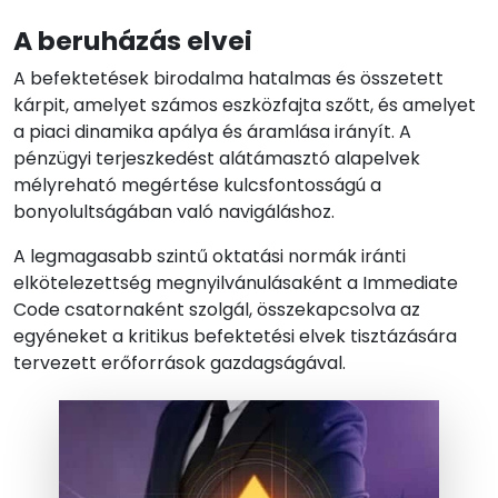
A beruházás elvei
A befektetések birodalma hatalmas és összetett
kárpit, amelyet számos eszközfajta szőtt, és amelyet
a piaci dinamika apálya és áramlása irányít. A
pénzügyi terjeszkedést alátámasztó alapelvek
mélyreható megértése kulcsfontosságú a
bonyolultságában való navigáláshoz.
A legmagasabb szintű oktatási normák iránti
elkötelezettség megnyilvánulásaként a Immediate
Code csatornaként szolgál, összekapcsolva az
egyéneket a kritikus befektetési elvek tisztázására
tervezett erőforrások gazdagságával.