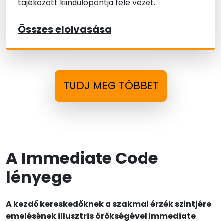
tájékozott kiindulópontja felé vezet.
Összes elolvasása
TUDJ MEG TÖBBET
A Immediate Code
lényege
A kezdő kereskedőknek a szakmai érzék szintjére
emelésének illusztris örökségével Immediate