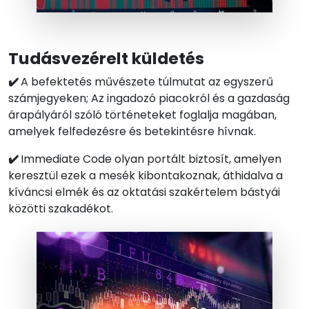
Tudásvezérelt küldetés
✔️
A befektetés művészete túlmutat az egyszerű
számjegyeken; Az ingadozó piacokról és a gazdaság
árapályáról szóló történeteket foglalja magában,
amelyek felfedezésre és betekintésre hívnak.
✔️
Immediate Code olyan portált biztosít, amelyen
keresztül ezek a mesék kibontakoznak, áthidalva a
kíváncsi elmék és az oktatási szakértelem bástyái
közötti szakadékot.