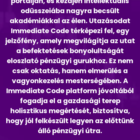
portálján, és kezdjen intellektuális
odüsszeiába nagyra becsült
akadémiákkal az élen. Utazásodat
Immediate Code térképezi fel, egy
jelzőfény, amely megvilágítja az utat
a befektetések bonyolultságát
eloszlató pénzügyi gurukhoz. Ez nem
csak oktatás, hanem elmerülés a
vagyonkezelés mesterségében. A
Immediate Code platform jóvoltából
fogadja el a gazdasági terep
holisztikus megértését, biztosítva,
hogy jól felkészült legyen az előttünk
álló pénzügyi útra.