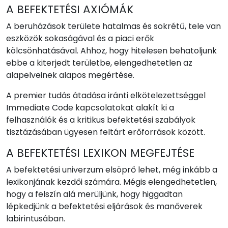
A BEFEKTETÉSI AXIÓMÁK
A beruházások területe hatalmas és sokrétű, tele van
eszközök sokaságával és a piaci erők
kölcsönhatásával. Ahhoz, hogy hitelesen behatoljunk
ebbe a kiterjedt területbe, elengedhetetlen az
alapelveinek alapos megértése.
A premier tudás átadása iránti elkötelezettséggel
Immediate Code kapcsolatokat alakít ki a
felhasználók és a kritikus befektetési szabályok
tisztázásában ügyesen feltárt erőforrások között.
A BEFEKTETÉSI LEXIKON MEGFEJTÉSE
A befektetési univerzum elsöprő lehet, még inkább a
lexikonjának kezdői számára. Mégis elengedhetetlen,
hogy a felszín alá merüljünk, hogy higgadtan
lépkedjünk a befektetési eljárások és manőverek
labirintusában.