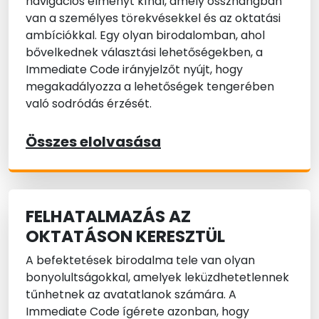
navigációs élményt kínál, amely összhangban
van a személyes törekvésekkel és az oktatási
ambíciókkal. Egy olyan birodalomban, ahol
bővelkednek választási lehetőségekben, a
Immediate Code irányjelzőt nyújt, hogy
megakadályozza a lehetőségek tengerében
való sodródás érzését.
Összes elolvasása
FELHATALMAZÁS AZ
OKTATÁSON KERESZTÜL
A befektetések birodalma tele van olyan
bonyolultságokkal, amelyek leküzdhetetlennek
tűnhetnek az avatatlanok számára. A
Immediate Code ígérete azonban, hogy