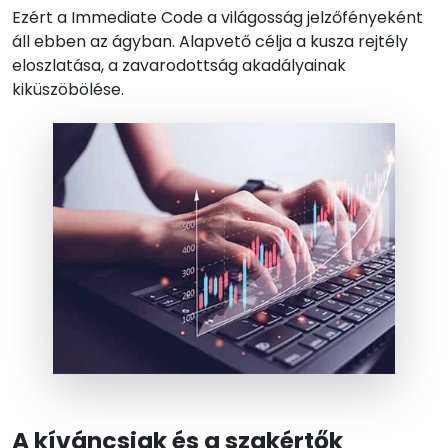
Ezért a Immediate Code a világosság jelzőfényeként
áll ebben az ágyban. Alapvető célja a kusza rejtély
eloszlatása, a zavarodottság akadályainak
kiküszöbölése.
A kíváncsiak és a szakértők