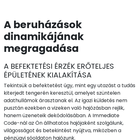
A beruházások
dinamikájának
megragadása
A BEFEKTETÉSI ÉRZÉK ERŐTELJES
ÉPÜLETÉNEK KIALAKÍTÁSA
Tekintsük a befektetést úgy, mint egy utazást a tudás
kiterjedt tengerén keresztül, amelyet szüntelen
adathullámok árasztanak el. Az igazi küldetés nem
pusztán ezekben a vizeken való hajózásban rejlik,
hanem üzeneteik dekódolásában. A Immediate
Code-nál az Ön állhatatos hajójaként szolgálunk,
világosságot és betekintést nyújtva, miközben a
pénzügyi sóoldaton hajózunk.