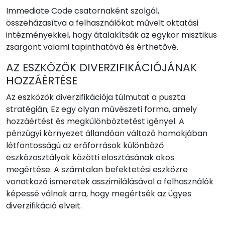
Immediate Code csatornaként szolgál,
összeházasítva a felhasználókat művelt oktatási
intézményekkel, hogy átalakítsák az egykor misztikus
zsargont valami tapinthatóvá és érthetővé.
AZ ESZKÖZÖK DIVERZIFIKÁCIÓJÁNAK
HOZZÁÉRTÉSE
Az eszközök diverzifikációja túlmutat a puszta
stratégián; Ez egy olyan művészeti forma, amely
hozzáértést és megkülönböztetést igényel. A
pénzügyi környezet állandóan változó homokjában
létfontosságú az erőforrások különböző
eszközosztályok közötti elosztásának okos
megértése. A számtalan befektetési eszközre
vonatkozó ismeretek asszimilálásával a felhasználók
képessé válnak arra, hogy megértsék az ügyes
diverzifikáció elveit.