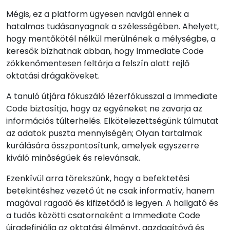
Mégis, ez a platform ügyesen navigál ennek a
hatalmas tudásanyagnak a szélességében. Ahelyett,
hogy mentőkötél nélkül merülnének a mélységbe, a
keresők bízhatnak abban, hogy Immediate Code
zökkenőmentesen feltárja a felszín alatt rejlő
oktatási drágaköveket.
A tanuló útjára fókuszáló lézerfókusszal a Immediate
Code biztosítja, hogy az egyéneket ne zavarja az
információs túlterhelés. Elkötelezettségünk túlmutat
az adatok puszta mennyiségén; Olyan tartalmak
kurálására összpontosítunk, amelyek egyszerre
kiváló minőségűek és relevánsak.
Ezenkívül arra törekszünk, hogy a befektetési
betekintéshez vezető út ne csak informatív, hanem
magával ragadó és kifizetődő is legyen. A hallgató és
a tudós közötti csatornaként a Immediate Code
újradefiniálja az oktatási élményt, gazdagítóvá és