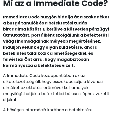
Mi az a Immediate Code?
Immediate Code buzgón hidalja át a szakadékot
a buzgó tanulók és a befektetési tudás
birodalma között. Elkerülve a közvetlen pénzügyi
útmutatást, portálként szolgálunk a befektetési
világ finomságainak mélyebb megértéséhez.
Induljon velünk egy olyan küldetésre, ahol a
betekintés találkozik a lehetőségekkel, és
felvértezi Önt arra, hogy magabiztosan
kormányozza a befektetés vizeit.
A Immediate Code középpontjában az az
elkötelezettség áll, hogy összekapcsolja a kíváncsi
elméket az oktatási erőművekkel, amelyek
megvilágíthatják a befektetési bölcsességhez vezető
útjukat.
A bőséges információ korában a befektetési