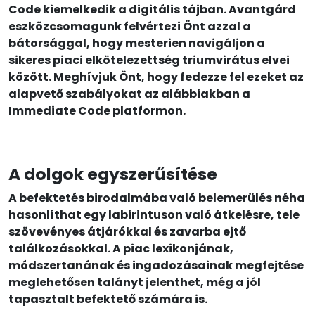
Code kiemelkedik a digitális tájban. Avantgárd
eszközcsomagunk felvértezi Önt azzal a
bátorsággal, hogy mesterien navigáljon a
sikeres piaci elkötelezettség triumvirátus elvei
között. Meghívjuk Önt, hogy fedezze fel ezeket az
alapvető szabályokat az alábbiakban a
Immediate Code platformon.
A dolgok egyszerűsítése
A befektetés birodalmába való belemerülés néha
hasonlíthat egy labirintuson való átkelésre, tele
szövevényes átjárókkal és zavarba ejtő
találkozásokkal. A piac lexikonjának,
módszertanának és ingadozásainak megfejtése
meglehetősen talányt jelenthet, még a jól
tapasztalt befektető számára is.