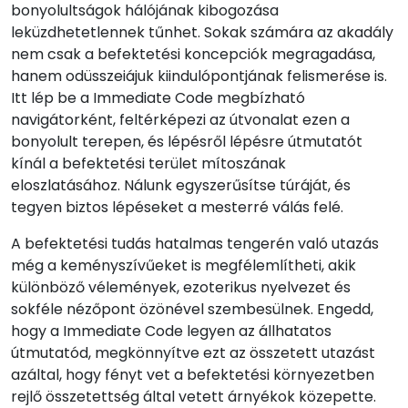
bonyolultságok hálójának kibogozása
leküzdhetetlennek tűnhet. Sokak számára az akadály
nem csak a befektetési koncepciók megragadása,
hanem odüsszeiájuk kiindulópontjának felismerése is.
Itt lép be a Immediate Code megbízható
navigátorként, feltérképezi az útvonalat ezen a
bonyolult terepen, és lépésről lépésre útmutatót
kínál a befektetési terület mítoszának
eloszlatásához. Nálunk egyszerűsítse túráját, és
tegyen biztos lépéseket a mesterré válás felé.
A befektetési tudás hatalmas tengerén való utazás
még a keményszívűeket is megfélemlítheti, akik
különböző vélemények, ezoterikus nyelvezet és
sokféle nézőpont özönével szembesülnek. Engedd,
hogy a Immediate Code legyen az állhatatos
útmutatód, megkönnyítve ezt az összetett utazást
azáltal, hogy fényt vet a befektetési környezetben
rejlő összetettség által vetett árnyékok közepette.