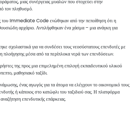
 οράματος, μιας συνέργειας μυαλών που στοχεύει στην
πό τον πληθυσμό.
τές του Immediate Code ενώθηκαν από την πεποίθηση ότι η
νθουσιώδη αρχάριο. Αντιλήφθηκαν ένα χάσμα – μια ανάγκη για
κε σχολαστικά για να συνδέσει τους νεοσύστατους επενδυτές με
τη πλοήγησης μέσα από τα περίπλοκα νερά των επενδύσεων.
ρήστες της προς μια επιμελημένη επιλογή εκπαιδευτικού υλικού
επτο, μαθησιακό ταξίδι.
μωσης, ένας αγωγός για τα άτομα να ελέγχουν το οικονομικό τους
ενδυτής ή κάποιος στο κατώφλι του ταξιδιού σας. Η πλατφόρμα
αναζήτηση επενδυτικής επάρκειας.