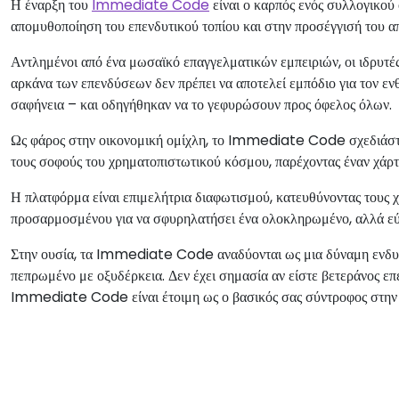
Η έναρξη του
Immediate Code
είναι ο καρπός ενός συλλογικού
απομυθοποίηση του επενδυτικού τοπίου και στην προσέγγισή του α
Αντλημένοι από ένα μωσαϊκό επαγγελματικών εμπειριών, οι ιδρυ
αρκάνα των επενδύσεων δεν πρέπει να αποτελεί εμπόδιο για τον ε
σαφήνεια – και οδηγήθηκαν να το γεφυρώσουν προς όφελος όλων.
Ως φάρος στην οικονομική ομίχλη, το Immediate Code σχεδιάστη
τους σοφούς του χρηματοπιστωτικού κόσμου, παρέχοντας έναν χάρ
Η πλατφόρμα είναι επιμελήτρια διαφωτισμού, κατευθύνοντας τους χ
προσαρμοσμένου για να σφυρηλατήσει ένα ολοκληρωμένο, αλλά εύπ
Στην ουσία, τα Immediate Code αναδύονται ως μια δύναμη ενδυνά
πεπρωμένο με οξυδέρκεια. Δεν έχει σημασία αν είστε βετεράνος επ
Immediate Code είναι έτοιμη ως ο βασικός σας σύντροφος στην 